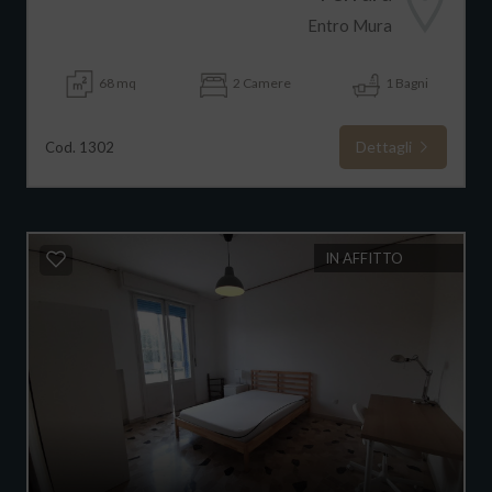
Entro Mura
68 mq
2 Camere
1 Bagni
Dettagli
Cod. 1302
IN AFFITTO