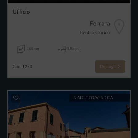
Ufficio
Ferrara
Centro storico
180 mq
3 Bagni
Dettagli
Cod. 1273
IN AFFITTO/VENDITA