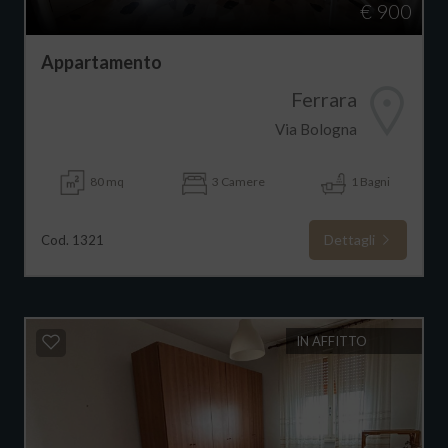
€ 900
Appartamento
Ferrara
Via Bologna
80 mq
3 Camere
1 Bagni
Dettagli
Cod. 1321
IN AFFITTO