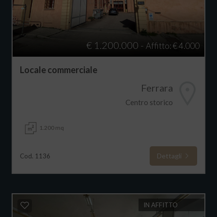
€ 1.200.000 -
Affitto: € 4.000
Locale commerciale
Ferrara
Centro storico
1.200 mq
Dettagli
Cod. 1136
IN AFFITTO