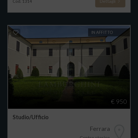
Dettagli
Cod. 1314
IN AFFITTO
€ 950
Studio/Ufficio
Ferrara
Centro storico