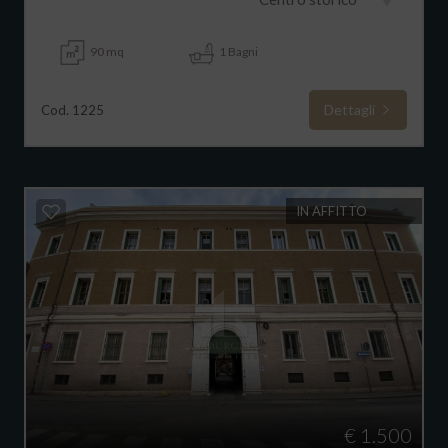
90 mq
1 Bagni
Dettagli
Cod. 1225
IN AFFITTO
€ 1.500