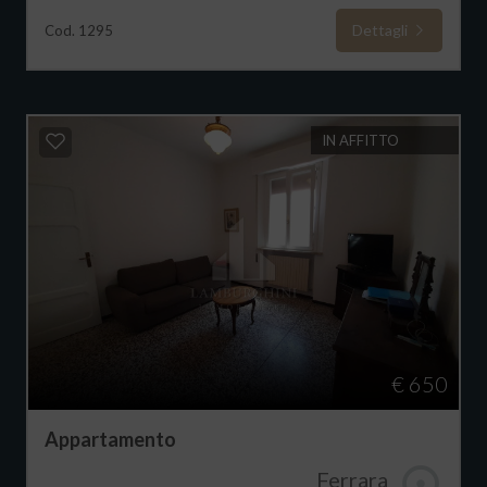
Dettagli
Cod. 1295
IN AFFITTO
€ 650
Appartamento
Ferrara