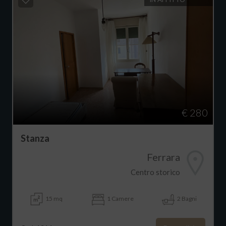
€ 280
Stanza
Ferrara
Centro storico
15 mq
1 Camere
2 Bagni