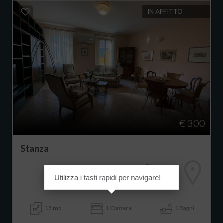
IN AFFITTO
€ 300
Stanza
Ferrara
Utilizza i tasti rapidi per navigare!
Centro storico
15 mq
1 Camere
1 Bagni