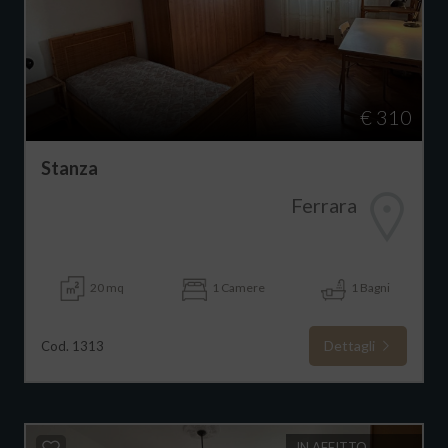
€ 310
Stanza
Ferrara
20 mq
1 Camere
1 Bagni
Dettagli
Cod. 1313
IN AFFITTO