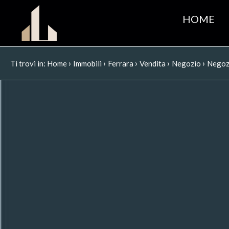
HOME
›
›
›
›
›
Ti trovi in:
Home
Immobili
Ferrara
Vendita
Negozio
Negoz