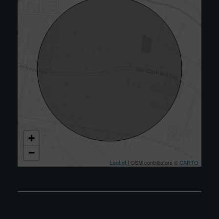
+
−
Leaflet
| OSM contributors ©
CARTO