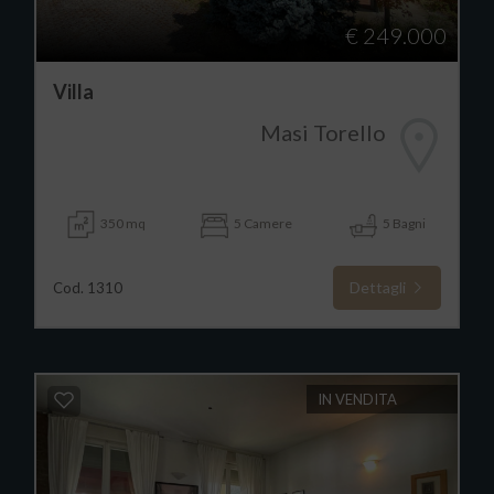
€ 249.000
Villa
Masi Torello
350 mq
5 Camere
5 Bagni
Dettagli
Cod. 1310
IN VENDITA