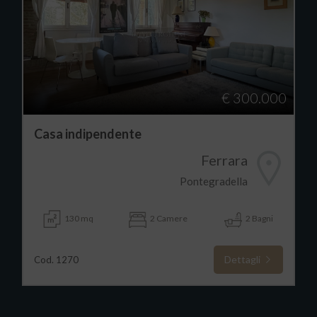
€ 300.000
Casa indipendente
Ferrara
Pontegradella
130 mq
2 Camere
2 Bagni
Dettagli
Cod. 1270