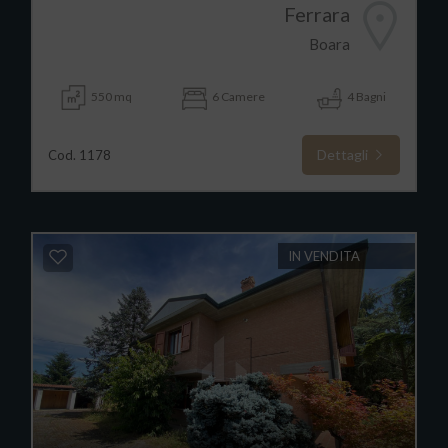
Ferrara
Boara
550 mq
6 Camere
4 Bagni
Dettagli
Cod. 1178
IN VENDITA