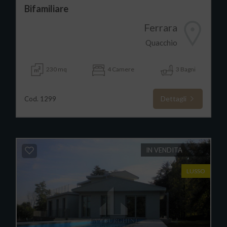
Bifamiliare
Ferrara
Quacchio
230 mq
4 Camere
3 Bagni
Dettagli
Cod. 1299
IN VENDITA
LUSSO