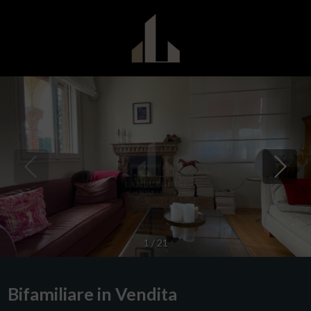
1
/
21
Bifamiliare in Vendita