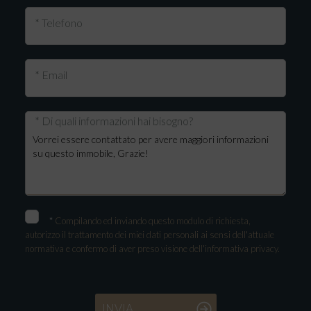
* Telefono
* Email
* Di quali informazioni hai bisogno?
*
Compilando ed inviando questo modulo di richiesta,
autorizzo il trattamento dei miei dati personali ai sensi dell'attuale
normativa e confermo di aver preso visione dell'informativa privacy.
INVIA