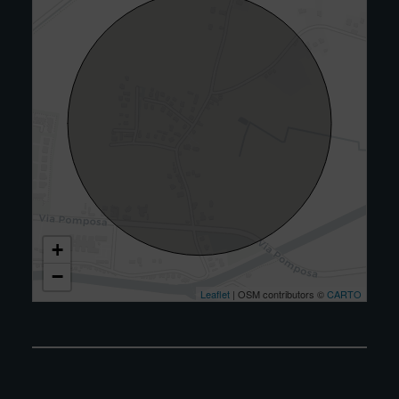
+
−
Leaflet
| OSM contributors ©
CARTO