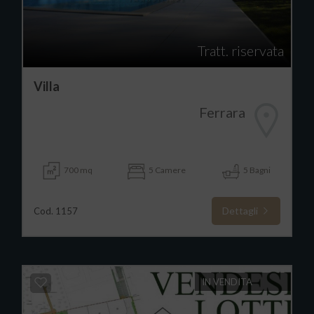
Tratt. riservata
Villa
Ferrara
700 mq
5 Camere
5 Bagni
Dettagli
Cod. 1157
IN VENDITA