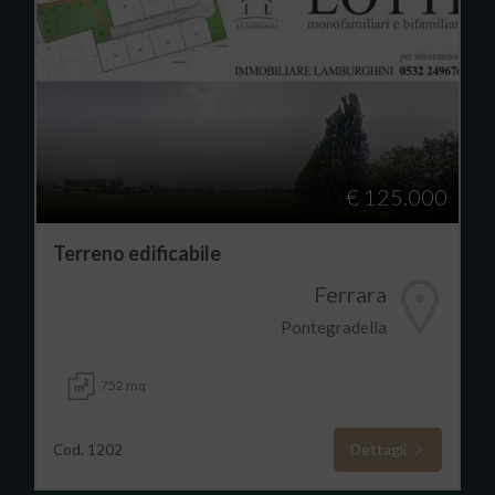
€ 125.000
Terreno edificabile
Ferrara
Pontegradella
752 mq
Dettagli
Cod. 1202