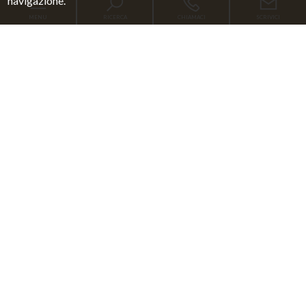
navigazione.
MENU
RICERCA
CHIAMACI
SCRIVICI
Codice
Home
Contratto
Chi siamo
Qualsiasi
Vendita
Affitto
Immobili
[+]
Scegli dove cercare
Servizi
Blog
Contatti
Tipologia -
multiscelta
Qualsiasi
Residenziali
Commerciali