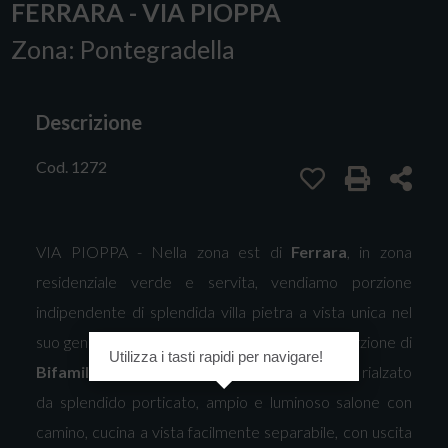
FERRARA - VIA PIOPPA
Zona: Pontegradella
Descrizione
Cod. 1272
VIA PIOPPA - Nella zona est di
Ferrara
, in zona
residenziale verde e servita, vendiamo porzione
indipendente di splendida villa pietra a vista unica nel
suo genere, con ampio giardino esclusivo. La porzione di
Utilizza i tasti rapidi per navigare!
Bifamiliare
è così composta: ingresso al piano rialzato
da splendido porticato, ampio e luminoso salone con
camino, cucina a vista facilmente separabile, con uscita