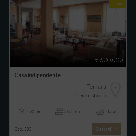
LUSSO
€ 600.000
Casa indipendente
Ferrara
Centro storico
450 mq
3 Camere
4 Bagni
Dettagli
Cod. 330