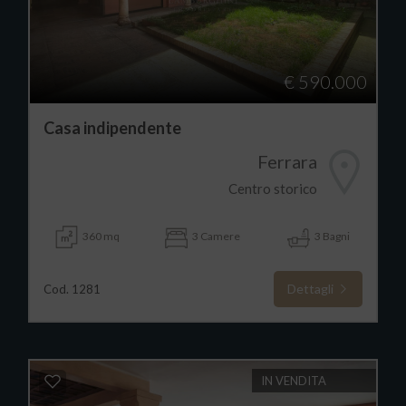
€ 590.000
Casa indipendente
Ferrara
Centro storico
360 mq
3 Camere
3 Bagni
Dettagli
Cod. 1281
IN VENDITA