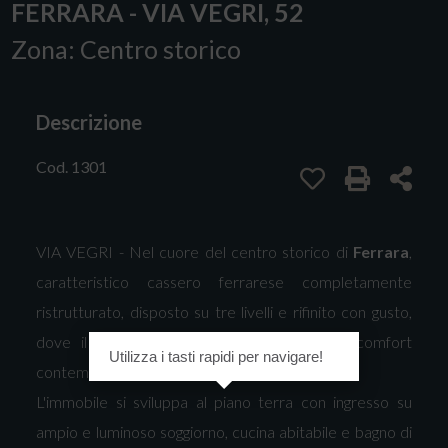
FERRARA - VIA VEGRI, 52
Zona: Centro storico
Descrizione
Cod. 1301
VIA VEGRI - Nel cuore del centro storico di
Ferrara
,
caratteristico cassero ferrarese completamente
ristrutturato, disposto su tre livelli e rifinito con gusto,
dove il fascino della tradizione incontra il comfort
Utilizza i tasti rapidi per navigare!
contemporaneo.
L'immobile si sviluppa al piano terra con ingresso su
ampio e luminoso soggiorno, cucina abitabile e bagno di