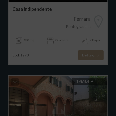
Casa indipendente
Ferrara
Pontegradella
130 mq
2 Camere
2 Bagni
Dettagli
Cod. 1270
IN VENDITA