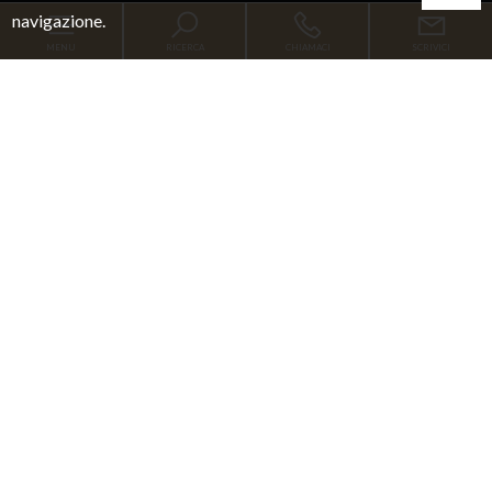
navigazione.
MENU
RICERCA
CHIAMACI
SCRIVICI
Codice
Home
Contratto
Chi siamo
Qualsiasi
Vendita
Affitto
Immobili
[+]
Scegli dove cercare
Servizi
Blog
Contatti
Tipologia -
multiscelta