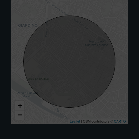
+
−
Leaflet
| OSM contributors ©
CARTO