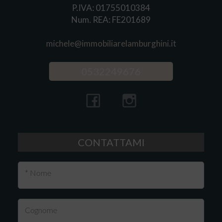
P.IVA: 01755010384
Num. REA: FE201689
michele@immobiliarelamburghini.it
0532249676
CONTATTAMI
* Nome
Cognome