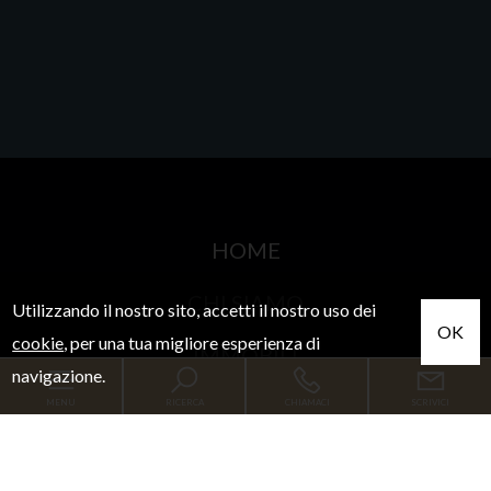
HOME
CHI SIAMO
Utilizzando il nostro sito, accetti il nostro uso dei
OK
cookie
, per una tua migliore esperienza di
IMMOBILI
navigazione.
SERVIZI
MENU
RICERCA
CHIAMACI
SCRIVICI
CONTATTI
Codice