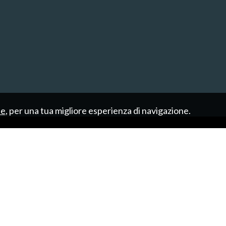
ie
, per una tua migliore esperienza di navigazione.
CHI SIAMO
IMMOBILI
SERVIZI
C
Sitemap
Privacy Policy