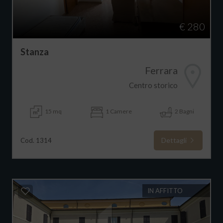
€ 280
Stanza
Ferrara
Centro storico
15 mq
1 Camere
2 Bagni
Dettagli
Cod. 1314
IN AFFITTO