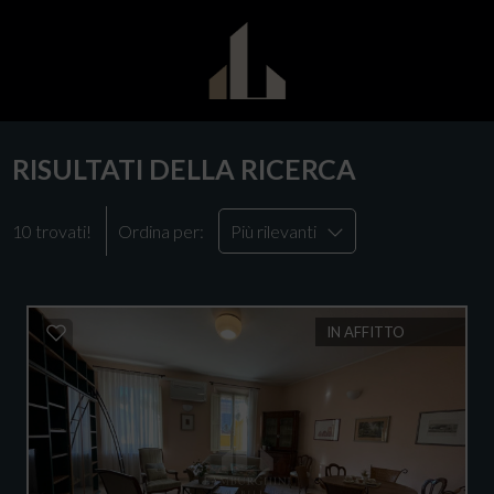
RISULTATI DELLA RICERCA
10 trovati!
Ordina per:
Più rilevanti
IN AFFITTO