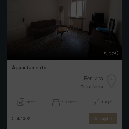
€ 650
Appartamento
Ferrara
Entro Mura
68 mq
2 Camere
1 Bagni
Dettagli
Cod. 1302