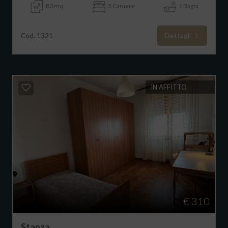
80 mq
3 Camere
1 Bagni
Dettagli
Cod. 1321
IN AFFITTO
€ 310
Stanza