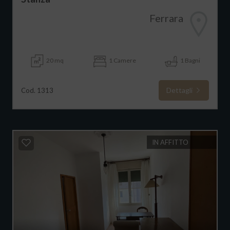
Ferrara
20 mq
1 Camere
1 Bagni
Dettagli
Cod. 1313
IN AFFITTO