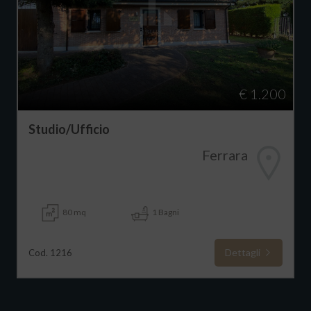
€ 1.200
Studio/Ufficio
Ferrara
80 mq
1 Bagni
Dettagli
Cod. 1216