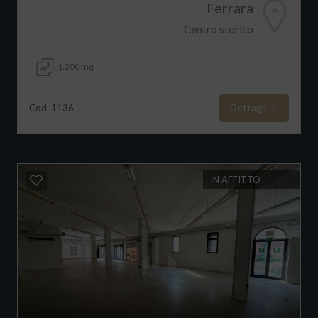
Ferrara
Centro storico
1.200 mq
Dettagli
Cod. 1136
IN AFFITTO