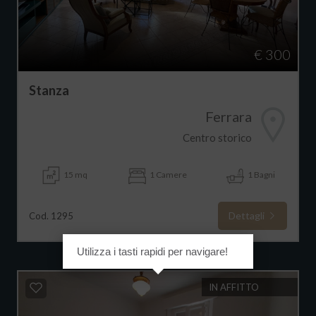
€ 300
Stanza
Ferrara
Centro storico
15 mq
1 Camere
1 Bagni
Dettagli
Cod. 1295
Utilizza i tasti rapidi per navigare!
IN AFFITTO