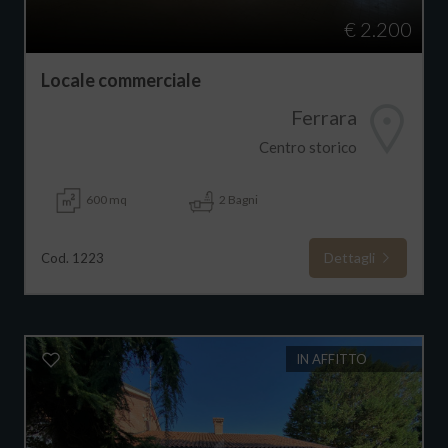
€ 2.200
Locale commerciale
Ferrara
Centro storico
600 mq
2 Bagni
Dettagli
Cod. 1223
IN AFFITTO