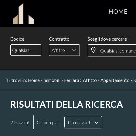
HOME
Codice
Contratto
Scegli dove cercare
Affitto
›
›
›
›
›
Ti trovi in:
Home
Immobili
Ferrara
Affitto
Appartamento
R
RISULTATI DELLA RICERCA
2 trovati!
Ordina per:
Più rilevanti