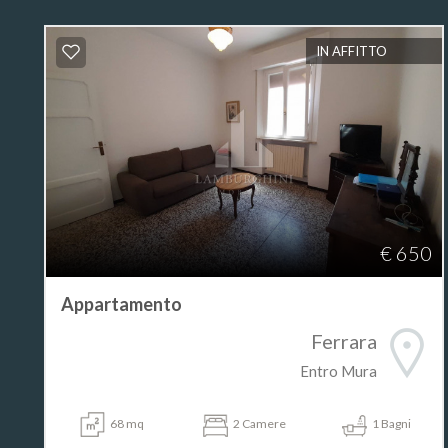
IN AFFITTO
€ 650
Appartamento
Ferrara
Entro Mura
68 mq
2 Camere
1 Bagni