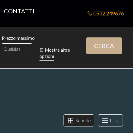
CONTATTI
0532 249676
Prezzo massimo
CERCA
Mostra altre
opzioni
Schede
Lista