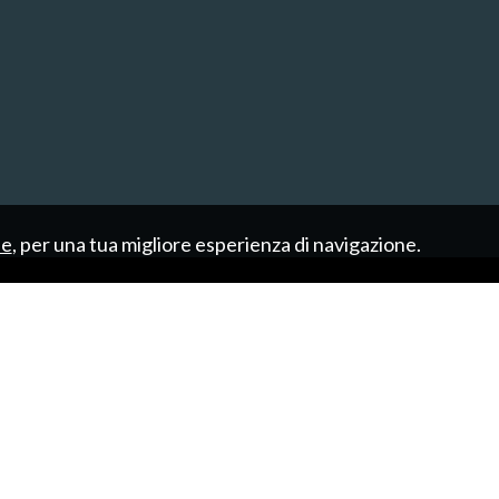
ie
, per una tua migliore esperienza di navigazione.
CHI SIAMO
IMMOBILI
SERVIZI
C
Sitemap
Privacy Policy