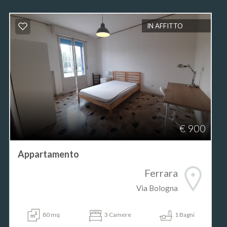
IN AFFITTO
€ 900
Appartamento
Ferrara
Via Bologna
80 mq
3 Camere
1 Bagni