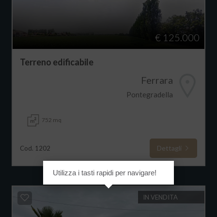
€ 125.000
Terreno edificabile
Ferrara
Pontegradella
752 mq
Dettagli
Cod. 1202
Utilizza i tasti rapidi per navigare!
IN VENDITA