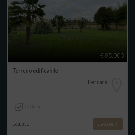
€ 85.000
Terreno edificabile
Ferrara
1.150 mq
Dettagli
Cod. 831