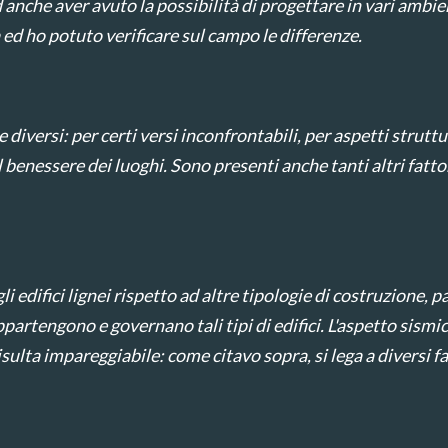
anche aver avuto la possibilità di progettare in vari ambienti
d ho potuto verificare sul campo le differenze.
ersi: per certi versi inconfrontabili, per aspetti struttur
l benessere dei luoghi. Sono presenti anche tanti altri fat
difici lignei rispetto ad altre tipologie di costruzione, part
partengono e governano tali tipi di edifici. L'aspetto sismico,
ulta impareggiabile: come citavo sopra, si lega a diversi fat