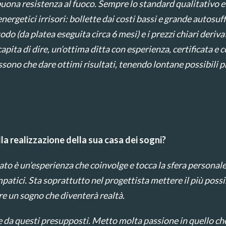
buona resistenza al fuoco. Sempre lo standard qualitativo e
nergetici irrisori: bollette dai costi bassi e grande autosu
o (da platea eseguita circa 6 mesi) e i prezzi chiari deriva
pita di dire, un’ottima ditta con esperienza, certificata e 
sono che dare ottimi risultati, tenendo lontane possibili 
lla realizzazione della sua casa dei sogni?
ato è un’esperienza che coinvolge e tocca la sfera personale 
patici. Sta soprattutto nel progettista mettere il più possi
are un sogno che diventerà realtà.
rte da questi presupposti. Metto molta passione in quello c