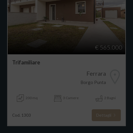
€ 565.000
Trifamiliare
Ferrara
Borgo Punta
200 mq
3 Camere
2 Bagni
Dettagli
Cod. 1303