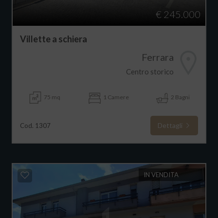
€ 245.000
Villette a schiera
Ferrara
Centro storico
75 mq
1 Camere
2 Bagni
Dettagli
Cod. 1307
IN VENDITA