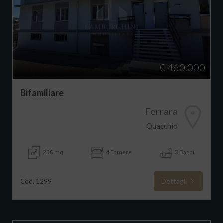
€ 460.000
Bifamiliare
Ferrara
Quacchio
230 mq
4 Camere
3 Bagni
Dettagli
Cod. 1299