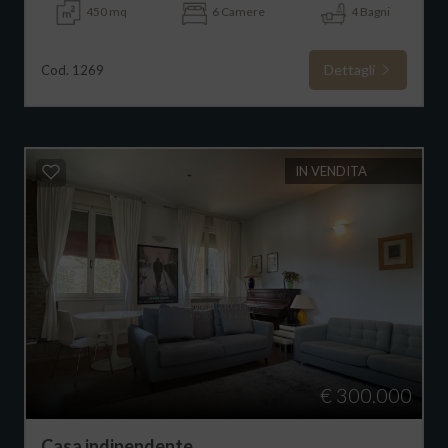
450 mq
6 Camere
4 Bagni
Dettagli
Cod. 1269
IN VENDITA
€ 300.000
Casa indipendente