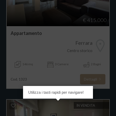
€ 415.000
Appartamento
Ferrara
Centro storico
146 mq
3 Camere
2 Bagni
Dettagli
Cod. 1323
Utilizza i tasti rapidi per navigare!
IN VENDITA