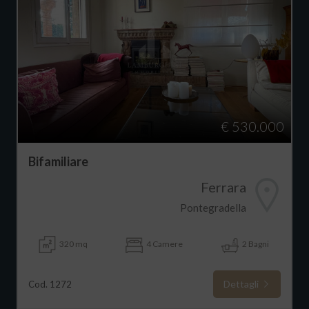
€ 530.000
Bifamiliare
Ferrara
Pontegradella
320 mq
4 Camere
2 Bagni
Dettagli
Cod. 1272