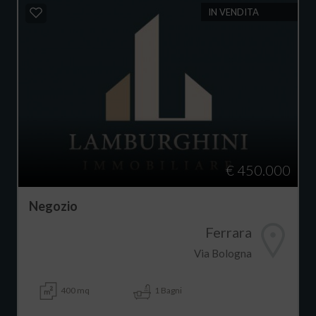
IN VENDITA
€ 450.000
Negozio
Ferrara
Via Bologna
400 mq
1 Bagni