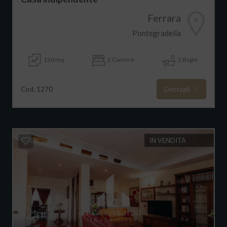
Ferrara
Pontegradella
130 mq
2 Camere
2 Bagni
Dettagli
Cod. 1270
IN VENDITA