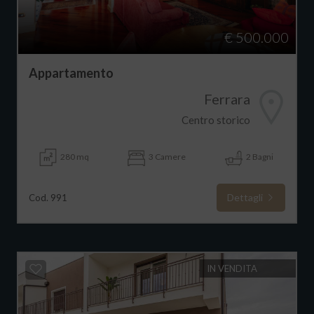
€ 500.000
Appartamento
Ferrara
Centro storico
280 mq
3 Camere
2 Bagni
Dettagli
Cod. 991
IN VENDITA